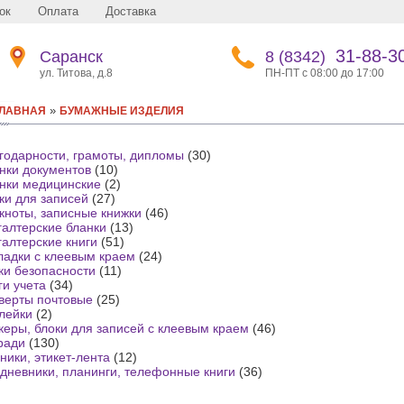
ок
Оплата
Доставка
31-88-3
Саранск
8 (8342)
ул. Титова, д.8
ПН-ПТ с 08:00 до 17:00
»
ЛАВНАЯ
БУМАЖНЫЕ ИЗДЕЛИЯ
годарности, грамоты, дипломы
(30)
нки документов
(10)
нки медицинские
(2)
ки для записей
(27)
кноты, записные книжки
(46)
галтерские бланки
(13)
галтерские книги
(51)
ладки с клеевым краем
(24)
ки безопасности
(11)
ги учета
(34)
верты почтовые
(25)
лейки
(2)
керы, блоки для записей с клеевым краем
(46)
ради
(130)
ники, этикет-лента
(12)
дневники, планинги, телефонные книги
(36)