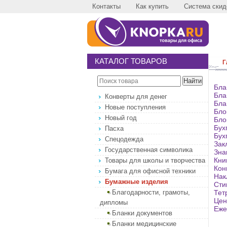
Контакты
Как купить
Система скид
КАТАЛОГ ТОВАРОВ
Г
Бла
Бла
Конверты для денег
Бла
Новые поступления
Бло
Новый год
Бло
Бух
Пасха
Бух
Спецодежда
Зак
Государственная символика
Зна
Кни
Товары для школы и творчества
Кон
Бумага для офисной техники
Нак
Бумажные изделия
Сти
Благодарности, грамоты,
Тет
Цен
дипломы
Еже
Бланки документов
Бланки медицинские