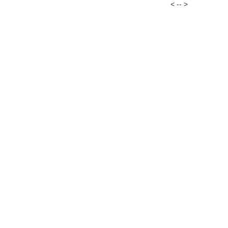
< -- >