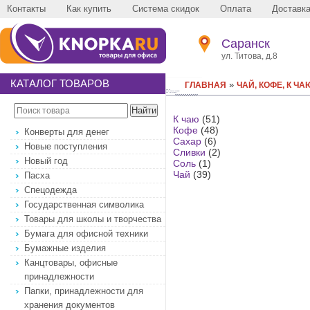
Контакты
Как купить
Система скидок
Оплата
Доставк
Саранск
ул. Титова, д.8
КАТАЛОГ ТОВАРОВ
»
ГЛАВНАЯ
ЧАЙ, КОФЕ, К ЧА
К чаю
(51)
Кофе
(48)
Конверты для денег
Сахар
(6)
Новые поступления
Сливки
(2)
Новый год
Соль
(1)
Чай
(39)
Пасха
Спецодежда
Государственная символика
Товары для школы и творчества
Бумага для офисной техники
Бумажные изделия
Канцтовары, офисные
принадлежности
Папки, принадлежности для
хранения документов