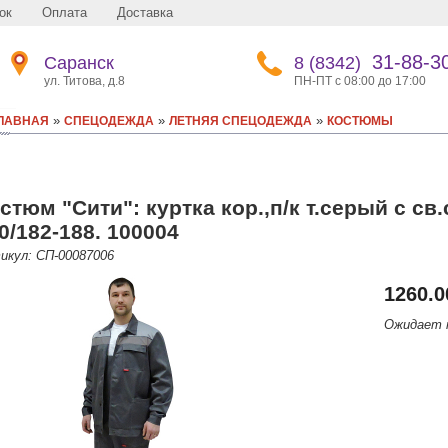
ок
Оплата
Доставка
31-88-3
Саранск
8 (8342)
ул. Титова, д.8
ПН-ПТ с 08:00 до 17:00
»
»
»
ЛАВНАЯ
СПЕЦОДЕЖДА
ЛЕТНЯЯ СПЕЦОДЕЖДА
КОСТЮМЫ
стюм "Сити": куртка кор.,п/к т.серый с св
0/182-188. 100004
икул: СП-00087006
1260.0
Ожидает 