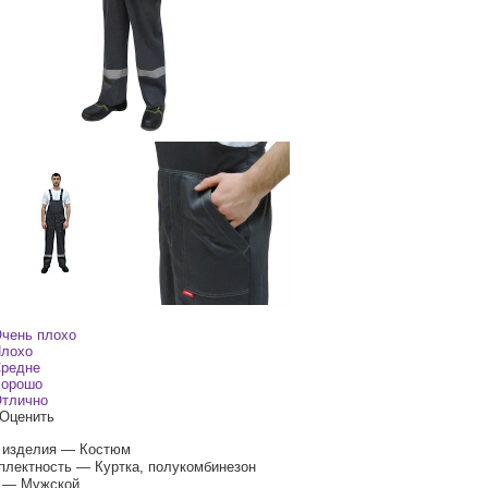
чень плохо
лохо
редне
орошо
тлично
Оценить
 изделия — Костюм
плектность — Куртка, полукомбинезон
 — Мужской