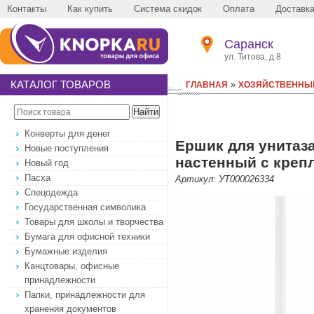
Контакты
Как купить
Система скидок
Оплата
Доставк
Саранск
ул. Титова, д.8
КАТАЛОГ ТОВАРОВ
»
ГЛАВНАЯ
ХОЗЯЙСТВЕННЫ
Конверты для денег
Ершик для унитаз
Новые поступления
настенный с креп
Новый год
Пасха
Артикул: УТ000026334
Спецодежда
Государственная символика
Товары для школы и творчества
Бумага для офисной техники
Бумажные изделия
Канцтовары, офисные
принадлежности
Папки, принадлежности для
хранения документов