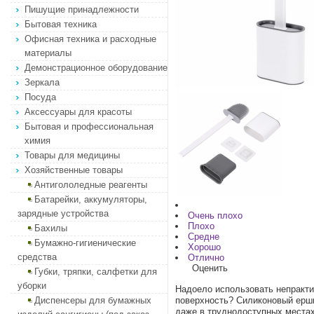
Пишущие принадлежности
Бытовая техника
Офисная техника и расходные
материалы
Демонстрационное оборудование
Зеркала
Посуда
Аксессуары для красоты
Бытовая и профессиональная
химия
Товары для медицины
Хозяйственные товары
Антигололедные реагенты
Батарейки, аккумуляторы,
зарядные устройства
Очень плохо
Плохо
Бахилы
Средне
Бумажно-гигиенические
Хорошо
средства
Отлично
Оценить
Губки, тряпки, салфетки для
уборки
Надоело использовать непракти
Диспенсеры для бумажных
поверхность? Силиконовый ерши
даже в труднодоступных местах