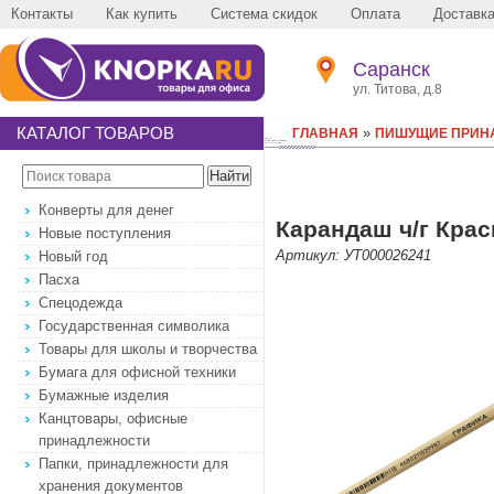
Контакты
Как купить
Система скидок
Оплата
Доставк
Саранск
ул. Титова, д.8
КАТАЛОГ ТОВАРОВ
»
ГЛАВНАЯ
ПИШУЩИЕ ПРИН
Конверты для денег
Карандаш ч/г Краси
Новые поступления
Артикул: УТ000026241
Новый год
Пасха
Спецодежда
Государственная символика
Товары для школы и творчества
Бумага для офисной техники
Бумажные изделия
Канцтовары, офисные
принадлежности
Папки, принадлежности для
хранения документов