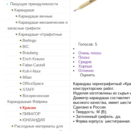
Пишущие принадлежности
Карандаши
Карандаши вечные
Карандаши механические и
запасные грифели
Карандаши ч/графитные
Berlingo
Голосов: 5
BIC
Brauberg
Очень плохо
Плохо
Erich Krause
Средне
Faber-Castell
Хорошо
Отлично
Koh-I-Noor
Оценить
Milan
OfficeSpace
Карандаш чернографитный «Крас
конструкторских работ.
STAFF
Изделия изготовлены из сырья 
Воскресенская
Диаметр карандаша составляет 
Карандашная Фабрика
высокого качества, имеет шест
Сделано в России.
Красин
• Твердость: М (B);
ПИФАГОР
• Заточенный грифель: да;
ЮНЛАНДИЯ
• Форма корпуса: шестигранная.
Расходные материалы для