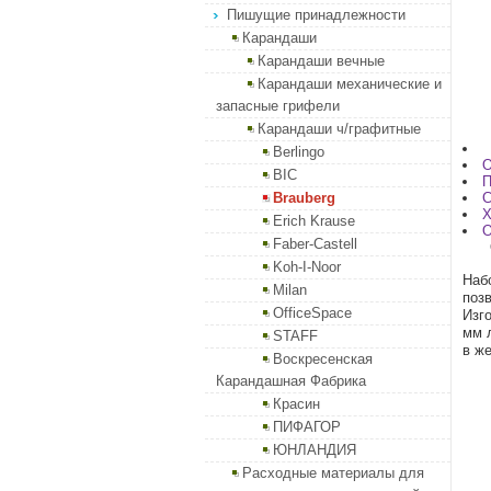
Пишущие принадлежности
Карандаши
Карандаши вечные
Карандаши механические и
запасные грифели
Карандаши ч/графитные
Berlingo
О
BIC
П
Brauberg
С
Х
Erich Krause
О
Faber-Castell
Koh-I-Noor
Наб
Milan
поз
OfficeSpace
Изг
мм 
STAFF
в ж
Воскресенская
Карандашная Фабрика
Красин
ПИФАГОР
ЮНЛАНДИЯ
Расходные материалы для