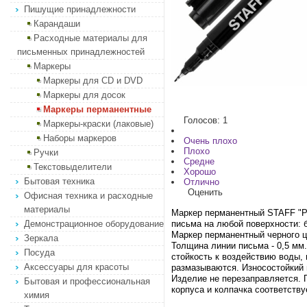
Пишущие принадлежности
Карандаши
Расходные материалы для
письменных принадлежностей
Маркеры
Маркеры для CD и DVD
Маркеры для досок
Маркеры перманентные
Голосов: 1
Маркеры-краски (лаковые)
Наборы маркеров
Очень плохо
Плохо
Ручки
Средне
Текстовыделители
Хорошо
Бытовая техника
Отлично
Оценить
Офисная техника и расходные
материалы
Маркер перманентный STAFF "Pr
Демонстрационное оборудование
письма на любой поверхности: б
Маркер перманентный черного ц
Зеркала
Толщина линии письма - 0,5 мм.
Посуда
стойкость к воздействию воды, 
Аксессуары для красоты
размазываются. Износостойкий 
Изделие не перезаправляется. 
Бытовая и профессиональная
корпуса и колпачка соответству
химия