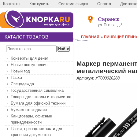
Контакты
Как купить
Система скидок
Оплата
Доставк
Саранск
ул. Титова, д.8
КАТАЛОГ ТОВАРОВ
»
ГЛАВНАЯ
ПИШУЩИЕ ПРИН
Конверты для денег
Маркер перманент
Новые поступления
металлический нак
Новый год
Пасха
Артикул: УТ000026288
Спецодежда
Государственная символика
Товары для школы и творчества
Бумага для офисной техники
Бумажные изделия
Канцтовары, офисные
принадлежности
Папки, принадлежности для
хранения документов