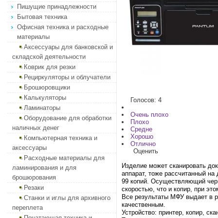
Пишущие принадлежности
Бытовая техника
Офисная техника и расходные
материалы
Аксессуары для банковской и
складской деятельности
Коврик для резки
Рециркуляторы и облучатели
Брошюровщики
Калькуляторы
Голосов: 4
Ламинаторы
Очень плохо
Оборудование для обработки
Плохо
наличных денег
Средне
Хорошо
Компьютерная техника и
Отлично
аксессуары
Оценить
Расходные материалы для
Изделие может сканировать док
ламинирования и для
аппарат, тоже рассчитанный на 
брошюрования
99 копий. Осуществляющий черн
Резаки
скоростью, что и копир, при эт
Все результаты МФУ выдает в р
Станки и иглы для архивного
качественным.
переплета
Устройство: принтер, копир, ска
Печатающая техника и