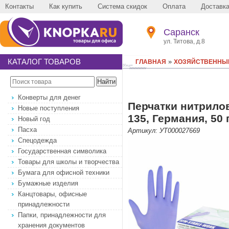
Контакты
Как купить
Система скидок
Оплата
Доставк
Саранск
ул. Титова, д.8
КАТАЛОГ ТОВАРОВ
»
ГЛАВНАЯ
ХОЗЯЙСТВЕННЫ
Конверты для денег
Перчатки нитрило
Новые поступления
135, Германия, 50 
Новый год
Пасха
Артикул: УТ000027669
Спецодежда
Государственная символика
Товары для школы и творчества
Бумага для офисной техники
Бумажные изделия
Канцтовары, офисные
принадлежности
Папки, принадлежности для
хранения документов