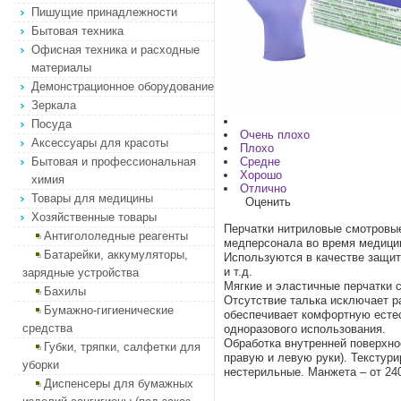
Пишущие принадлежности
Бытовая техника
Офисная техника и расходные
материалы
Демонстрационное оборудование
Зеркала
Посуда
Очень плохо
Аксессуары для красоты
Плохо
Бытовая и профессиональная
Средне
Хорошо
химия
Отлично
Товары для медицины
Оценить
Хозяйственные товары
Перчатки нитриловые смотровы
Антигололедные реагенты
медперсонала во время медицин
Батарейки, аккумуляторы,
Используются в качестве защит
и т.д.
зарядные устройства
Мягкие и эластичные перчатки 
Бахилы
Отсутствие талька исключает р
Бумажно-гигиенические
обеспечивает комфортную есте
средства
одноразового использования.
Обработка внутренней поверхно
Губки, тряпки, салфетки для
правую и левую руки). Текстур
уборки
нестерильные. Манжета – от 240 
Диспенсеры для бумажных