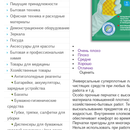
Пишущие принадлежности
Бытовая техника
Офисная техника и расходные
материалы
Демонстрационное оборудование
Зеркала
Посуда
Аксессуары для красоты
Очень плохо
Бытовая и профессиональная
Плохо
химия
Средне
Хорошо
Товары для медицины
Отлично
Хозяйственные товары
Оценить
Антигололедные реагенты
Универсальные суперплотные ла
Батарейки, аккумуляторы,
чистящих средств при любых бы
зарядные устройства
работа и т.д.
Бахилы
Особо прочные перчатки с высо
материала повышенной плотност
Бумажно-гигиенические
хозяйственно-бытовых работ. Т
средства
выскальзыванию предметов из р
Губки, тряпки, салфетки для
жидкостью. Внутреннее хлопков
уборки
обеспечивает комфорт во время
Перчатки пригодны для многокр
Диспенсеры для бумажных
Нельзя использовать при работ