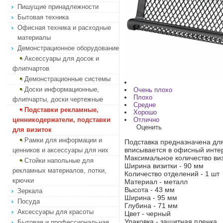
Пишущие принадлежности
Бытовая техника
Офисная техника и расходные
материалы
Демонстрационное оборудование
Аксессуары для досок и
флипчартов
Демонстрационные системы
Доски информационные,
Очень плохо
Плохо
флипчарты, доски чертежные
Средне
Подставки рекламные,
Хорошо
ценникодержатели, подставки
Отлично
Оценить
для визиток
Рамки для информации и
Подставка предназначена дл
вписывается в офисный инте
ценников и аксессуары для них
Максимальное количество визи
Стойки напольные для
Ширина визитки - 90 мм
рекламных материалов, лотки,
Количество отделений - 1 шт
крючки
Материал - металл
Высота - 43 мм
Зеркала
Ширина - 95 мм
Посуда
Глубина - 71 мм
Аксессуары для красоты
Цвет - черный
Упаковка - защитная пленка
Бытовая и профессиональная