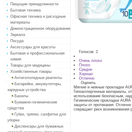
Пишущие принадлежности
Бытовая техника
Офисная техника и расходные
материалы
Демонстрационное оборудование
Зеркала
Посуда
Аксессуары для красоты
Голосов: 2
Бытовая и профессиональная
химия
Очень плохо
Плохо
Товары для медицины
Средне
Хозяйственные товары
Хорошо
Антигололедные реагенты
Отлично
Оценить
Батарейки, аккумуляторы,
Мягкие и нежные прокладки AU
зарядные устройства
Гипоаллергенные материалы, от
Бахилы
использование безопасным, на
Гигиенические прокладки AURA
Бумажно-гигиенические
защиты от протекания. Отлично
средства
сокращает риск возникновения р
Губки, тряпки, салфетки для
уборки
Диспенсеры для бумажных