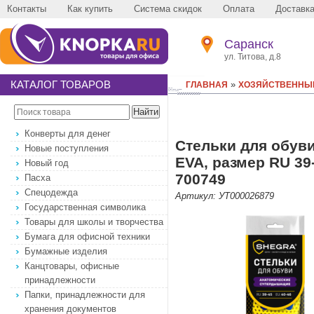
Контакты
Как купить
Система скидок
Оплата
Доставк
Саранск
ул. Титова, д.8
КАТАЛОГ ТОВАРОВ
»
ГЛАВНАЯ
ХОЗЯЙСТВЕННЫ
Конверты для денег
Стельки для обу
Новые поступления
EVA, размер RU 39
Новый год
700749
Пасха
Спецодежда
Артикул: УТ000026879
Государственная символика
Товары для школы и творчества
Бумага для офисной техники
Бумажные изделия
Канцтовары, офисные
принадлежности
Папки, принадлежности для
хранения документов