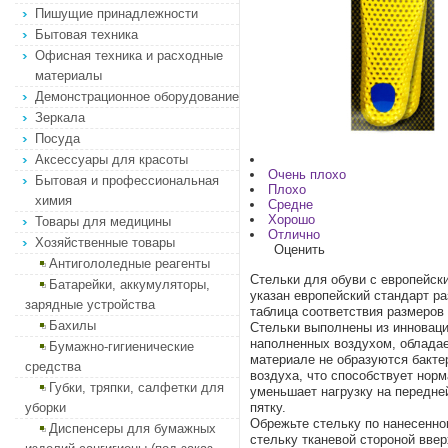
Пишущие принадлежности
Бытовая техника
Офисная техника и расходные
материалы
Демонстрационное оборудование
Зеркала
Посуда
Аксессуары для красоты
Очень плохо
Бытовая и профессиональная
Плохо
химия
Средне
Хорошо
Товары для медицины
Отлично
Хозяйственные товары
Оценить
Антигололедные реагенты
Стельки для обуви с европейск
Батарейки, аккумуляторы,
указан европейский стандарт р
зарядные устройства
таблица соответствия размеров
Бахилы
Стельки выполнены из инноваци
наполненных воздухом, облада
Бумажно-гигиенические
материале не образуются бакт
средства
воздуха, что способствует нор
Губки, тряпки, салфетки для
уменьшает нагрузку на передне
уборки
пятку.
Обрежьте стельку по нанесенно
Диспенсеры для бумажных
стельку тканевой стороной ввер