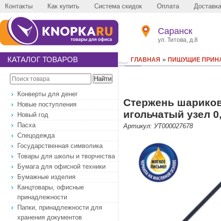
Контакты
Как купить
Система скидок
Оплата
Доставк
Саранск
ул. Титова, д.8
КАТАЛОГ ТОВАРОВ
»
ГЛАВНАЯ
ПИШУЩИЕ ПРИН
Конверты для денег
Стержень шарико
Новые поступления
игольчатый узел 0
Новый год
Пасха
Артикул: УТ000027678
Спецодежда
Государственная символика
Товары для школы и творчества
Бумага для офисной техники
Бумажные изделия
Канцтовары, офисные
принадлежности
Папки, принадлежности для
хранения документов