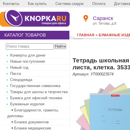
Контакты
Как купить
Система скидок
Оплата
Доставк
Саранск
ул. Титова, д.8
КАТАЛОГ ТОВАРОВ
»
ГЛАВНАЯ
БУМАЖНЫЕ ИЗД
Конверты для денег
Тетрадь школьная 
Новые поступления
листа, клетка. 353
Новый год
Пасха
Артикул: УТ000023574
Спецодежда
Государственная символика
Товары для школы и творчества
Бумага для офисной техники
Бумажные изделия
Благодарности, грамоты,
дипломы
Бланки документов
Бланки медицинские