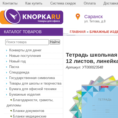
Контакты
Как купить
Система скидок
Оплата
Доставк
Саранск
ул. Титова, д.8
КАТАЛОГ ТОВАРОВ
»
ГЛАВНАЯ
БУМАЖНЫЕ ИЗД
Конверты для денег
Тетрадь школьная 
Новые поступления
12 листов, линейка
Новый год
Пасха
Артикул: УТ000023548
Спецодежда
Государственная символика
Товары для школы и творчества
Бумага для офисной техники
Бумажные изделия
Благодарности, грамоты,
дипломы
Бланки документов
Бланки медицинские