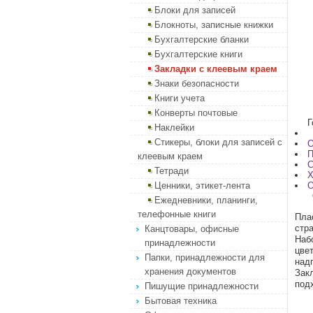
Блоки для записей
Блокноты, записные книжки
Бухгалтерские бланки
Бухгалтерские книги
Закладки с клеевым краем
Знаки безопасности
Книги учета
Конверты почтовые
Г
Наклейки
Стикеры, блоки для записей с
О
П
клеевым краем
С
Тетради
Х
Ценники, этикет-лента
О
Ежедневники, планинги,
телефонные книги
Пла
стра
Канцтовары, офисные
Наб
принадлежности
цве
Папки, принадлежности для
над
хранения документов
Зак
под
Пишущие принадлежности
Бытовая техника