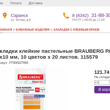
ок
Оплата
Доставка
31-88-3
Саранск
8 (8342)
ул. Титова, д.8
ПН-ПТ с 08:00 до 17:00
»
»
ЛАВНАЯ
БУМАЖНЫЕ ИЗДЕЛИЯ
ЗАКЛАДКИ С КЛЕЕВЫМ КРАЕМ
кладки клейкие пастельные BRAUBERG P
х10 мм, 10 цветов х 20 листов. 115579
икул: УТ000027065
121.74
На складе
-
В кор