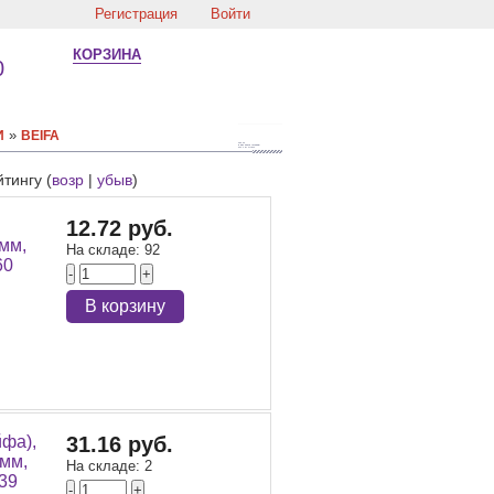
Регистрация
Войти
КОРЗИНА
0
»
И
BEIFA
йтингу (
возр
|
убыв
)
12.72 руб.
мм,
На складе:
92
60
-
+
В корзину
йфа),
31.16 руб.
 мм,
На складе:
2
39
-
+