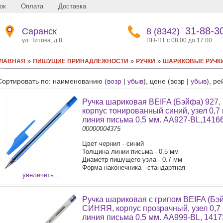
ок
Оплата
Доставка
31-88-3
Саранск
8 (8342)
ул. Титова, д.8
ПН-ПТ с 08:00 до 17:00
»
»
»
ЛАВНАЯ
ПИШУЩИЕ ПРИНАДЛЕЖНОСТИ
РУЧКИ
ШАРИКОВЫЕ РУЧК
Сортировать по: наименованию (
возр
|
убыв
), цене (возр |
убыв
), ре
Ручка шариковая BEIFA (Бэйфа) 927,
корпус тонированный синий, узел 0,7 
линия письма 0,5 мм. AA927-BL,1416
00000004375
Цвет чернил - синий
Толщина линии письма - 0.5 мм
Диаметр пишущего узла - 0.7 мм
Форма наконечника - стандартная
увеличить...
Ручка шариковая с грипом BEIFA (Бэ
СИНЯЯ, корпус прозрачный, узел 0,7
линия письма 0,5 мм. AA999-BL, 1417