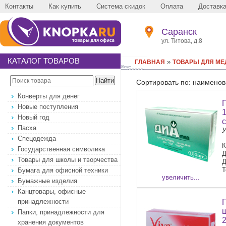
Контакты
Как купить
Система скидок
Оплата
Доставк
Саранск
ул. Титова, д.8
КАТАЛОГ ТОВАРОВ
»
ГЛАВНАЯ
ТОВАРЫ ДЛЯ М
Сортировать по: наименов
Конверты для денег
Новые поступления
1
Новый год
Пасха
У
Спецодежда
К
Государственная символика
Д
Товары для школы и творчества
Д
Т
Бумага для офисной техники
увеличить...
Бумажные изделия
Канцтовары, офисные
принадлежности
ш
Папки, принадлежности для
хранения документов