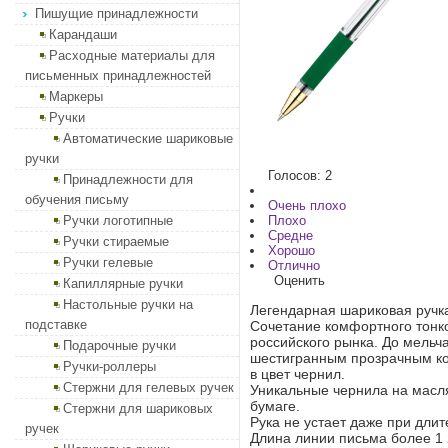
Пишущие принадлежности
Карандаши
Расходные материалы для
письменных принадлежностей
Маркеры
Ручки
Автоматические шариковые
ручки
Голосов: 2
Принадлежности для
обучения письму
Очень плохо
Ручки логотипные
Плохо
Средне
Ручки стираемые
Хорошо
Ручки гелевые
Отлично
Оценить
Капиллярные ручки
Настольные ручки на
Легендарная шариковая ручка
подставке
Сочетание комфортного тонк
российского рынка. До мельч
Подарочные ручки
шестигранным прозрачным ко
Ручки-роллеры
в цвет чернил.
Стержни для гелевых ручек
Уникальные чернила на масл
бумаге.
Стержни для шариковых
Рука не устает даже при дли
ручек
Длина линии письма более 1 