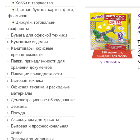
Хобби и творчество
Цветная бумага, картон, фетр,
фоамиран
Циркули, готовальни,
трафареты
0
Бумага для офисной техники
Бумажные изделия
Т
С
Канцтовары, офисные
К
принадлежности
Р
Папки, принадлежности для
увеличить...
М
Ц
хранения документов
Пишущие принадлежности
Бытовая техника
Офисная техника и расходные
материалы
Демонстрационное оборудование
Зеркала
Посуда
Аксессуары для красоты
Бытовая и профессиональная
химия
Товары для медицины