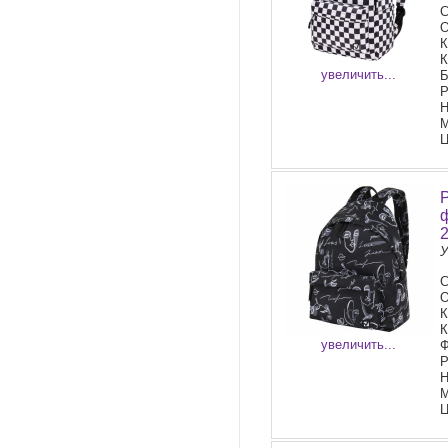
С
О
К
К
увеличить...
Б
Р
Н
М
Ц
У
О
К
К
увеличить...
Ф
Р
Н
М
Ц