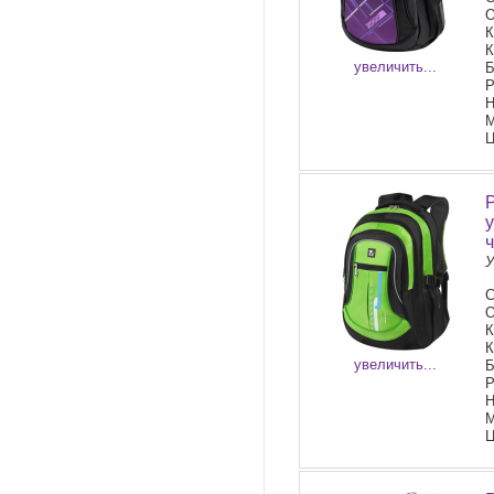
О
К
К
увеличить...
Б
Р
Н
М
Ц
У
С
О
К
К
увеличить...
Б
Р
Н
М
Ц