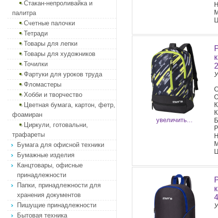
Стакан-непроливайка и
Н
М
палитра
Ц
Счетные палочки
Тетради
Товары для лепки
Товары для художников
Точилки
Фартуки для уроков труда
У
Фломастеры
С
Хобби и творчество
О
Цветная бумага, картон, фетр,
К
К
фоамиран
увеличить...
Б
Циркули, готовальни,
Р
трафареты
Н
М
Бумага для офисной техники
Ц
Бумажные изделия
Канцтовары, офисные
принадлежности
Папки, принадлежности для
хранения документов
Пишущие принадлежности
У
Бытовая техника