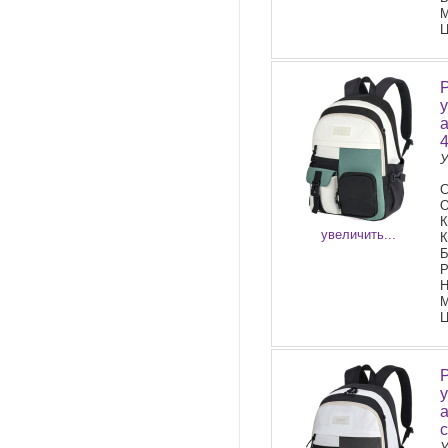
М
Ц
У
С
О
К
увеличить...
К
Б
Р
Н
М
Ц
У