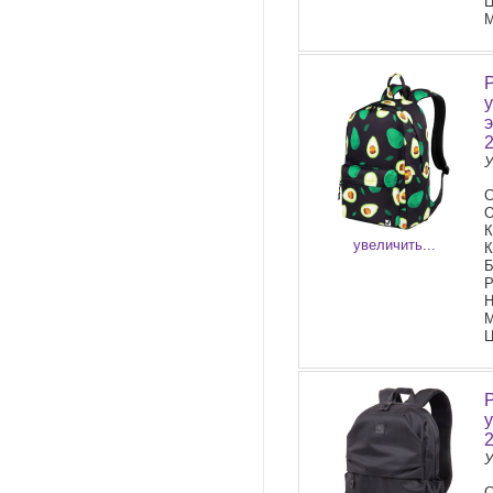
Ц
М
У
С
О
К
увеличить...
К
Б
Р
Н
М
Ц
У
С