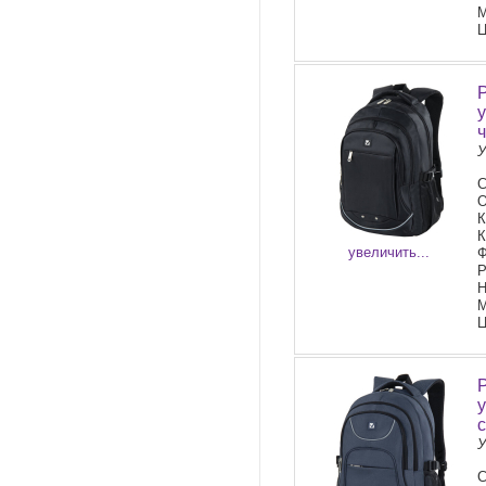
М
Ц
У
С
О
К
К
увеличить...
Ф
Р
Н
М
Ц
У
С