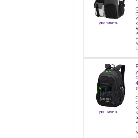
С
О
К
увеличить...
К
Б
Р
Н
М
Ц
У
С
О
К
увеличить...
К
Б
Р
Н
М
Ц