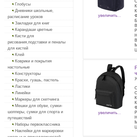
О
Глобусы
К
Дневники школьные,
К
увеличить...
Ф
расписание уроков
Б
Закладки для книг
В
Карандаши цветные
Р
Н
Кисти для
В
рисования,подставки и пеналы
М
для кистей
Ц
Клей
Коврики и покрытия
настольные
Конструкторы
У
Краски, гуашь, пастель
Ластики
С
Линейки
О
К
Маркеры для скетчинга
К
Мешки для обуви, сумки-
Ф
шопперы, сумки для спорта и
Р
увеличить...
Н
путешествий
М
Наборы первоклассника
Ц
Наклейки для маркировки
школьных принадлежностей