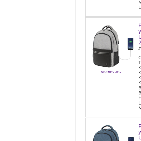
М
Ц
У
С
Т
К
увеличить...
К
К
К
В
В
Н
Ц
М