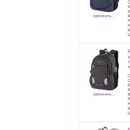
О
К
К
увеличить...
Ф
Р
Н
М
Ц
У
С
О
К
К
увеличить...
Ф
Р
Н
М
Ц