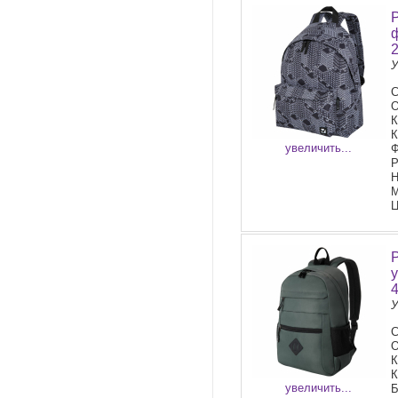
ф
У
О
К
К
увеличить...
Ф
Р
Н
М
Ц
У
С
О
К
К
увеличить...
Б