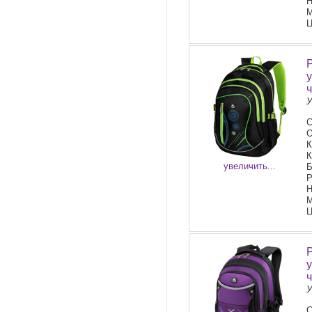
Н
М
Ц
У
С
О
К
К
увеличить...
Б
Р
Н
М
Ц
У
С