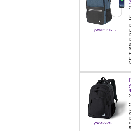
У
С
Т
К
увеличить...
К
К
К
В
В
Н
Ц
М
У
О
К
К
увеличить...
Ф
Б