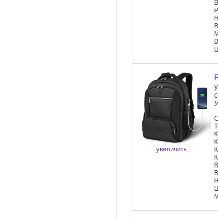
В
Р
Н
В
М
В
Ц
У
Т
К
К
увеличить...
К
К
В
В
Н
Ц
М