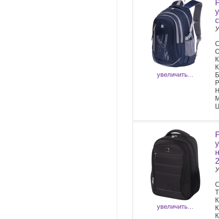
У
С
О
К
К
увеличить...
Б
Р
Н
М
Ц
У
С
Т
К
увеличить...
К
К