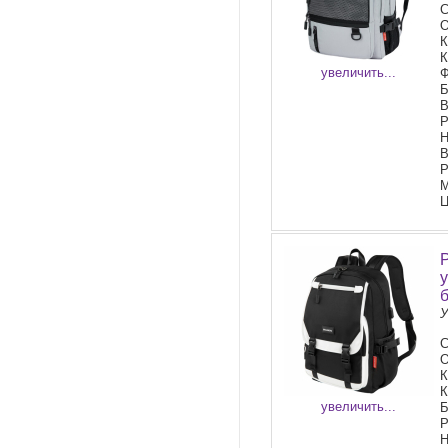
С
О
К
К
увеличить...
Ф
Б
В
Р
Н
В
Р
М
Ц
У
С
О
К
К
увеличить...
Б
Р
Н