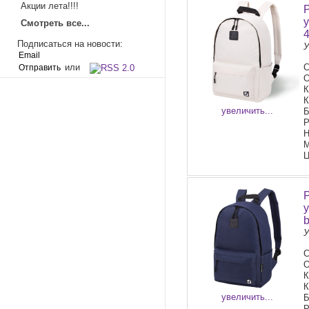
Акции лета!!!!
Смотреть все...
Подписаться на новости:
У
или
С
О
К
К
увеличить...
Б
Р
Н
М
Ц
У
С
О
К
К
увеличить...
Б
Р