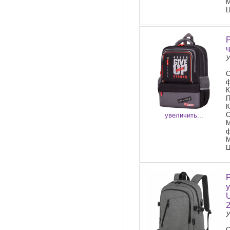
М
Ц
У
С
ф
К
П
К
С
увеличить...
М
М
Ц
У
С