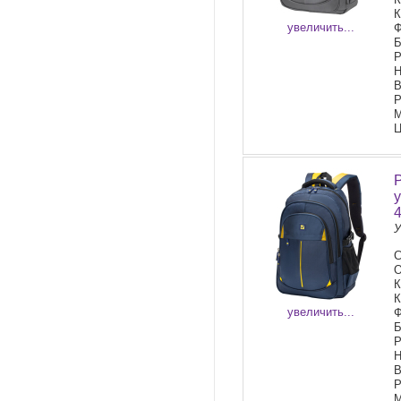
К
увеличить...
Ф
Б
Р
Н
В
Р
М
Ц
У
С
О
К
К
увеличить...
Ф
Б
Р
Н
В
Р
М