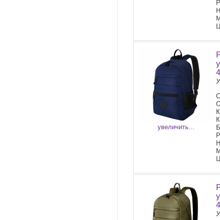
Р
Н
М
Ц
У
С
О
К
К
увеличить...
Б
Р
Н
М
Ц
У