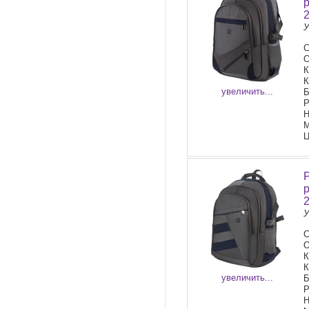
У
С
О
К
К
увеличить...
Б
Р
Н
М
Ц
У
С
О
К
К
увеличить...
Б
Р
Н