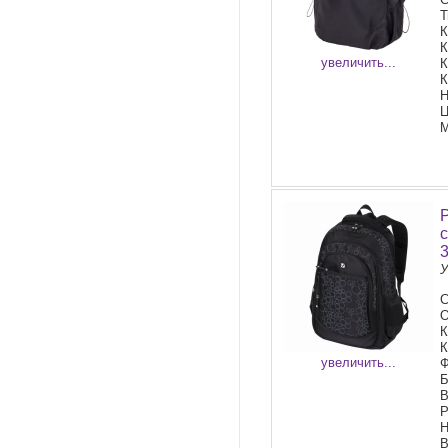
Т
К
К
увеличить...
К
К
Н
Ц
М
У
С
О
К
К
увеличить...
Ф
Б
В
Р
Н
В