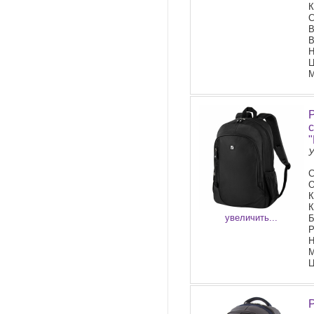
К
С
В
В
Н
Ц
М
У
С
О
К
К
увеличить...
Б
Р
Н
М
Ц