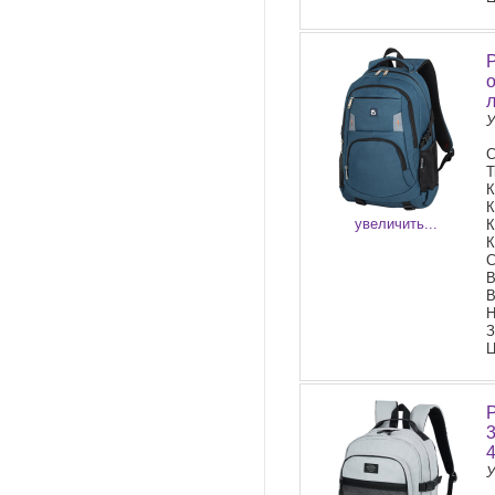
У
С
Т
К
К
увеличить...
К
К
С
В
В
Н
З
Ц
У