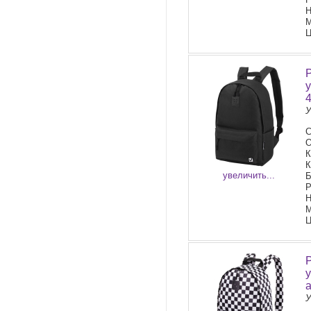
Н
М
Ц
У
С
О
К
К
увеличить...
Б
Р
Н
М
Ц
У