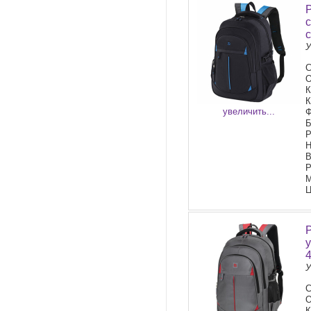
У
С
О
К
К
увеличить...
Ф
Б
Р
Н
В
Р
М
Ц
У
С
О
К