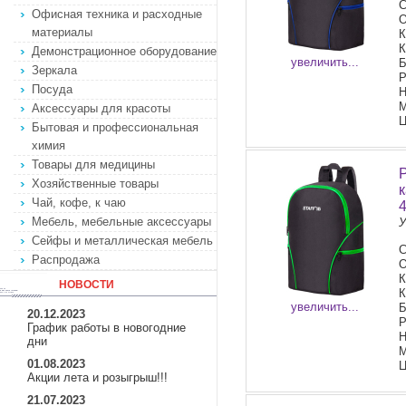
С
Офисная техника и расходные
О
материалы
К
К
Демонстрационное оборудование
увеличить...
Б
Зеркала
Р
Посуда
Н
М
Аксессуары для красоты
Ц
Бытовая и профессиональная
химия
Товары для медицины
Хозяйственные товары
Чай, кофе, к чаю
Мебель, мебельные аксессуары
У
Сейфы и металлическая мебель
С
Распродажа
О
К
НОВОСТИ
К
увеличить...
Б
20.12.2023
Р
График работы в новогодние
Н
дни
М
01.08.2023
Ц
Акции лета и розыгрыш!!!
21.07.2023