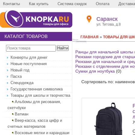
Контакты
Как купить
Система скидок
Оплата
Доставк
Саранск
ул. Титова, д.8
КАТАЛОГ ТОВАРОВ
»
ГЛАВНАЯ
ТОВАРЫ ДЛЯ ШК
Ранцы для начальной школы
Рюкзаки городские для старш
Конверты для денег
Рюкзаки для начальной и ср
Новые поступления
Рюкзаки с отделением для но
Новый год
Сумки для ноутбука
(0)
Пасха
Сортировать по: наименов
Спецодежда
Государственная символика
Товары для школы и творчества
Альбомы для рисования,
скетчбуки
Ватман
Веер-касса, касса цифр и
У
счетных материалов
С
Восковые мелки и карандаши