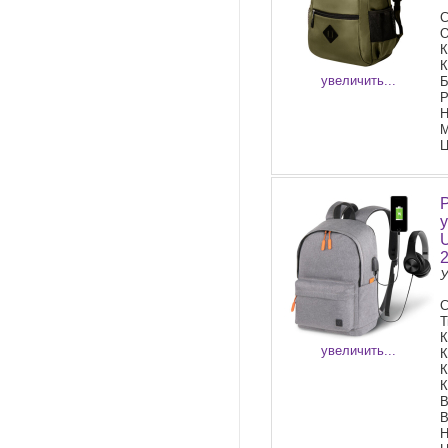
С
О
К
К
увеличить...
Б
Р
Н
М
Ц
У
Т
К
увеличить...
К
К
К
В
В
Н