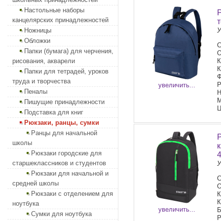
Настольные наборы
канцелярских принадлежностей
Ножницы
У
Обложки
С
Папки (бумага) для черчения,
О
рисования, акварели
К
К
Папки для тетрадей, уроков
Ф
труда и творчества
Р
увеличить...
Пеналы
Н
М
Пишущие принадлежности
Ц
Подставка для книг
Рюкзаки, ранцы, сумки
Ранцы для начальной
школы
Рюкзаки городские для
старшеклассников и студентов
У
Рюкзаки для начальной и
С
средней школы
О
Рюкзаки с отделением для
К
К
ноутбука
увеличить...
Б
Сумки для ноутбука
Р