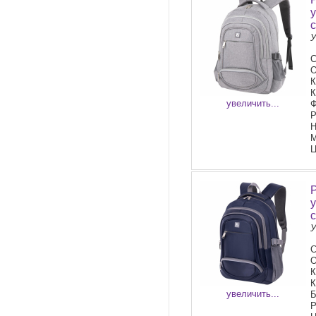
У
С
О
К
К
увеличить...
Ф
Р
Н
М
Ц
У
С
О
К
К
увеличить...
Б
Р