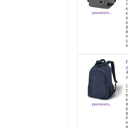
Т
К
увеличить...
К
К
К
В
В
Н
Ц
М
У
С
О
К
К
увеличить...
Ф
Б
В
Р
Н
В