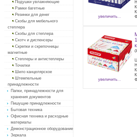
Подушки увлажняющие
Н
К
Рамки багетные
К
Резинки для денег
увеличить...
Ф
Скобы для мебельного
степлера
Скобы для степлера
Скотч и диспенсеры
Скрепки и скрепочницы
0
магнитные
Степлеры и антистеплеры
Ц
Н
Точилки
К
Шило канцелярское
К
Штемпельные
увеличить...
Ф
принадлежности
Папки, принадлежности для
хранения документов
Пишущие принадлежности
Бытовая техника
Офисная техника и расходные
материалы
Демонстрационное оборудование
Зеркала