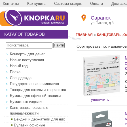
Контакты
Как купить
Система скидок
Оплата
Доставк
Саранск
ул. Титова, д.8
КАТАЛОГ ТОВАРОВ
»
ГЛАВНАЯ
КАНЦТОВАРЫ, 
Сортировать по: наименов
Конверты для денег
Новые поступления
Новый год
Пасха
0
Спецодежда
К
Государственная символика
Ц
Товары для школы и творчества
Ф
Бумага для офисной техники
увеличить...
Бумажные изделия
Канцтовары, офисные
принадлежности
Бейджи и держатели для них
Булавки офисные