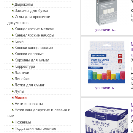
0
Дыроколы
Зажимы для бумаг
К
Ц
Иглы для прошивки
Ф
документов
Канцелярские мелочи
увеличить...
Канцелярские наборы
Клей
Кнопки канцелярские
Кнопки силовые
Корзины для бумаг
0
Корректура
Ц
Ластики
Н
К
Линейки
К
Лотки для бумаг
увеличить...
Ф
Лупы
Мелки
Нити и шпагаты
Ножи канцелярские и лезвия к
ним
0
Ножницы
Подставки настольные
Ц