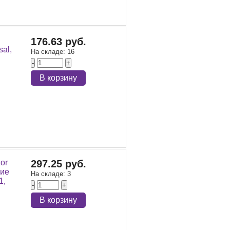
176.63 руб.
al,
На складе:
16
-
+
В корзину
or
297.25 руб.
кие
На складе:
3
1,
-
+
В корзину