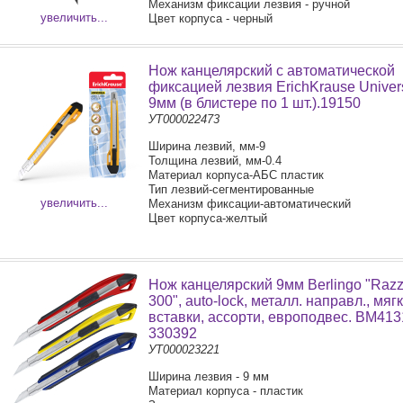
Механизм фиксации лезвия - ручной
увеличить...
Цвет корпуса - черный
Нож канцелярский с автоматической
фиксацией лезвия ErichKrause Univers
9мм (в блистере по 1 шт.).19150
УТ000022473
Ширина лезвий, мм-9
Толщина лезвий, мм-0.4
Материал корпуса-АБС пластик
Тип лезвий-сегментированные
увеличить...
Механизм фиксации-автоматический
Цвет корпуса-желтый
Нож канцелярский 9мм Berlingo "Razz
300", auto-lock, металл. направл., мяг
вставки, ассорти, европодвес. BM413
330392
УТ000023221
Ширина лезвия - 9 мм
Материал корпуса - пластик