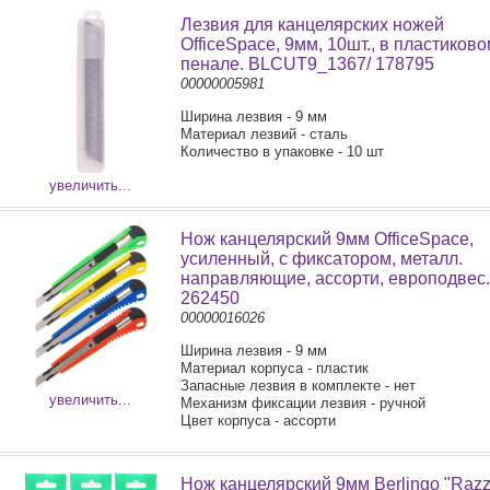
Лезвия для канцелярских ножей
OfficeSpace, 9мм, 10шт., в пластиково
пенале. BLCUT9_1367/ 178795
00000005981
Ширина лезвия - 9 мм
Материал лезвий - сталь
Количество в упаковке - 10 шт
увеличить...
Нож канцелярский 9мм OfficeSpace,
усиленный, с фиксатором, металл.
направляющие, ассорти, европодвес.
262450
00000016026
Ширина лезвия - 9 мм
Материал корпуса - пластик
Запасные лезвия в комплекте - нет
увеличить...
Механизм фиксации лезвия - ручной
Цвет корпуса - ассорти
Нож канцелярский 9мм Berlingo "Razz