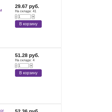
29.67 руб.
м
На складе:
41
-
+
В корзину
51.28 руб.
На складе:
4
-
+
В корзину
or
52.36 руб.