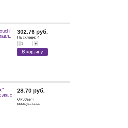
ouch",
302.76 руб.
равл.,
На складе:
4
-
+
В корзину
c"
28.70 руб.
овка с
Ожидает
поступления