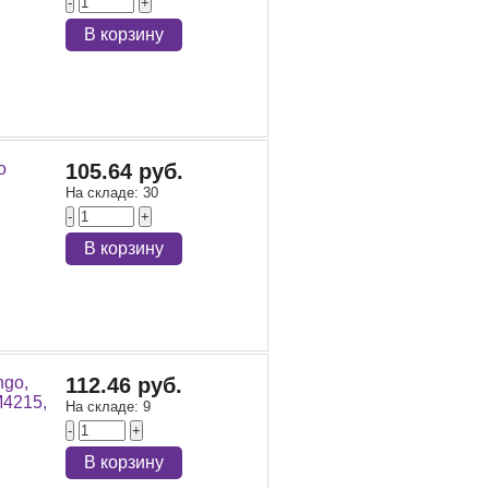
-
+
В корзину
о
105.64 руб.
На складе:
30
-
+
В корзину
ngo,
112.46 руб.
M4215,
На складе:
9
-
+
В корзину