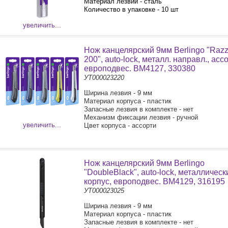
Материал лезвий - сталь
Количество в упаковке - 10 шт
увеличить...
Нож канцелярский 9мм Berlingo "Razz
200", auto-lock, металл. направл., асс
европодвес. BM4127, 330380
УТ000023220
Ширина лезвия - 9 мм
Материал корпуса - пластик
Запасные лезвия в комплекте - нет
Механизм фиксации лезвия - ручной
увеличить...
Цвет корпуса - ассорти
Нож канцелярский 9мм Berlingo
"DoubleBlack", auto-lock, металлическ
корпус, европодвес. BM4129, 316195
УТ000023025
Ширина лезвия - 9 мм
Материал корпуса - пластик
Запасные лезвия в комплекте - нет