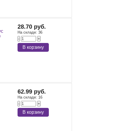
28.70 руб.
ус
На складе:
36
9
-
+
В корзину
62.99 руб.
На складе:
16
-
+
В корзину