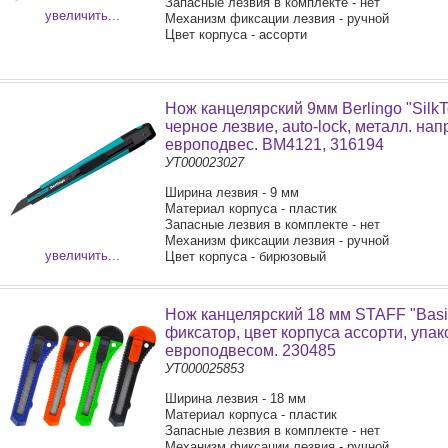
Запасные лезвия в комплекте - нет
увеличить...
Механизм фиксации лезвия - ручной
Цвет корпуса - ассорти
Нож канцелярский 9мм Berlingo "SilkT
черное лезвие, auto-lock, металл. нап
европодвес. BM4121, 316194
УТ000023027
Ширина лезвия - 9 мм
Материал корпуса - пластик
Запасные лезвия в комплекте - нет
Механизм фиксации лезвия - ручной
увеличить...
Цвет корпуса - бирюзовый
Нож канцелярский 18 мм STAFF "Basi
фиксатор, цвет корпуса ассорти, упак
европодвесом. 230485
УТ000025853
Ширина лезвия - 18 мм
Материал корпуса - пластик
Запасные лезвия в комплекте - нет
Механизм фиксации лезвия - ручной