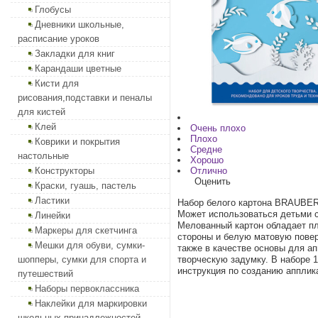
Глобусы
Дневники школьные,
расписание уроков
Закладки для книг
Карандаши цветные
Кисти для
рисования,подставки и пеналы
для кистей
Клей
Очень плохо
Плохо
Коврики и покрытия
Средне
настольные
Хорошо
Конструкторы
Отлично
Оценить
Краски, гуашь, пастель
Ластики
Набор белого картона BRAUBERG
Может использоваться детьми с
Линейки
Мелованный картон обладает пл
Маркеры для скетчинга
стороны и белую матовую поверх
Мешки для обуви, сумки-
также в качестве основы для а
шопперы, сумки для спорта и
творческую задумку. В наборе 1
инструкция по созданию апплика
путешествий
Наборы первоклассника
Наклейки для маркировки
школьных принадлежностей