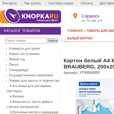
Контакты
Как купить
Система скидок
Оплата
Доставк
Саранск
ул. Титова, д.8
КАТАЛОГ ТОВАРОВ
»
ГЛАВНАЯ
ТОВАРЫ ДЛЯ ШК
БЕЛЫЙ КАРТОН
Конверты для денег
Новые поступления
Новый год
Картон белый А4 
Пасха
BRAUBERG, 200х29
Спецодежда
Артикул: УТ000026005
Государственная символика
Товары для школы и творчества
Альбомы для рисования,
скетчбуки
Ватман
Веер-касса, касса цифр и
счетных материалов
Восковые мелки и карандаши