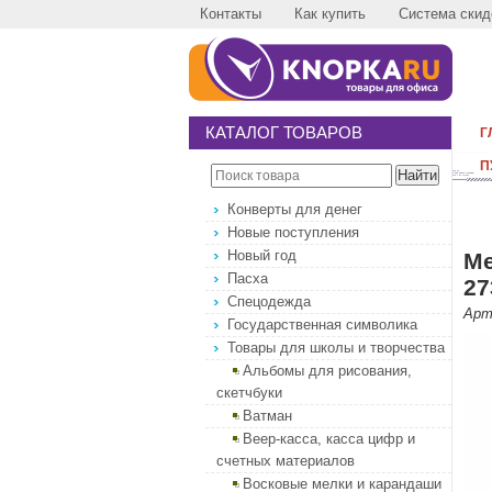
Контакты
Как купить
Система скид
КАТАЛОГ ТОВАРОВ
Г
П
Конверты для денег
Новые поступления
Новый год
Ме
Пасха
27
Спецодежда
Арт
Государственная символика
Товары для школы и творчества
Альбомы для рисования,
скетчбуки
Ватман
Веер-касса, касса цифр и
счетных материалов
Восковые мелки и карандаши