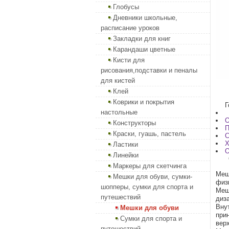
Глобусы
Дневники школьные,
расписание уроков
Закладки для книг
Карандаши цветные
Кисти для
рисования,подставки и пеналы
для кистей
Клей
Коврики и покрытия
Г
настольные
О
Конструкторы
П
Краски, гуашь, пастель
С
Х
Ластики
О
Линейки
Маркеры для скетчинга
Меш
Мешки для обуви, сумки-
физ
шопперы, сумки для спорта и
Меш
путешествий
диз
Вну
Мешки для обуви
при
Сумки для спорта и
вер
путешествий