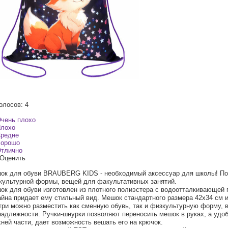
олосов: 4
чень плохо
лохо
редне
орошо
тлично
Оценить
ок для обуви BRAUBERG KIDS - необходимый аксессуар для школы! По
культурной формы, вещей для факультативных занятий.
ок для обуви изготовлен из плотного полиэстера с водоотталкивающей п
айна придает ему стильный вид. Мешок стандартного размера 42х34 см 
три можно разместить как сменную обувь, так и физкультурную форму, 
надлежности. Ручки-шнурки позволяют переносить мешок в руках, а удоб
хней части, дает возможность вешать его на крючок.