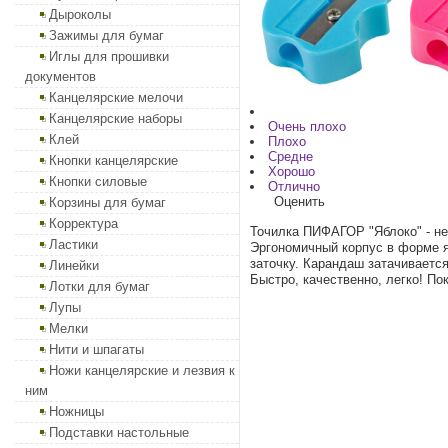
Дыроколы
Зажимы для бумаг
Иглы для прошивки
документов
Канцелярские мелочи
Канцелярские наборы
Очень плохо
Клей
Плохо
Средне
Кнопки канцелярские
Хорошо
Кнопки силовые
Отлично
Оценить
Корзины для бумаг
Корректура
Точилка ПИФАГОР "Яблоко" - н
Ластики
Эргономичный корпус в форме я
заточку. Карандаш затачивается
Линейки
Быстро, качественно, легко! П
Лотки для бумаг
Лупы
Мелки
Нити и шпагаты
Ножи канцелярские и лезвия к
ним
Ножницы
Подставки настольные